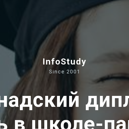
InfoStudy
Since 2001
анадский дип
ь в школе-па