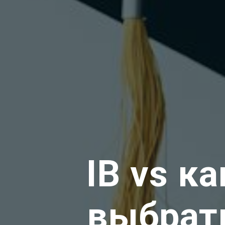
IB vs к
выбрат