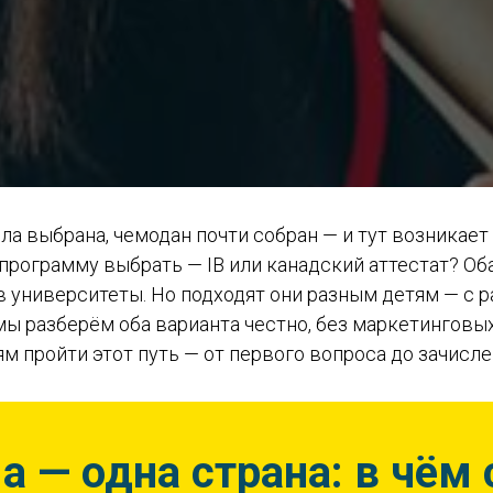
а выбрана, чемодан почти собран — и тут возникает
программу выбрать — IB или канадский аттестат? Об
в университеты. Но подходят они разным детям — с 
мы разберём оба варианта честно, без маркетинговы
м пройти этот путь — от первого вопроса до зачисле
 — одна страна: в чём