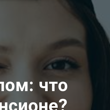
лом: что
нсионе?