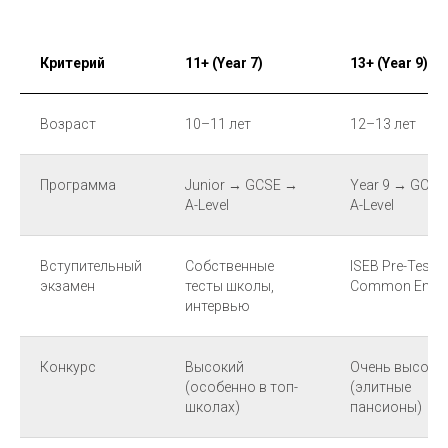
Критерий
11+ (Year 7)
13+ (Year 9)
Возраст
10–11 лет
12–13 лет
Программа
Junior → GCSE →
Year 9 → GCSE
A-Level
A-Level
Вступительный
Собственные
ISEB Pre-Test +
экзамен
тесты школы,
Common Entra
интервью
Конкурс
Высокий
Очень высоки
(особенно в топ-
(элитные
школах)
пансионы)