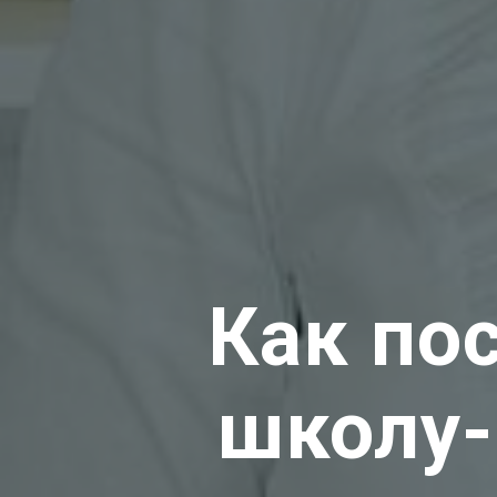
Как по
школу-