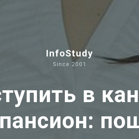
InfoStudy
Since 2001
ступить в ка
пансион: по