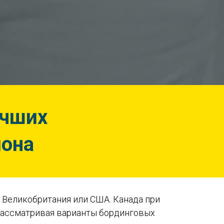
учших
иона
т Великобритания или США. Канада при
 рассматривая варианты бординговых