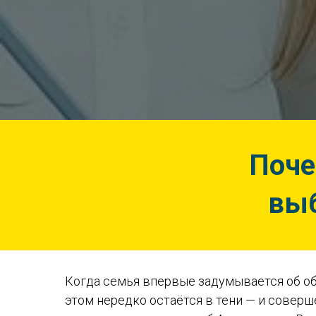
Поче
выб
Когда семья впервые задумывается об об
этом нередко остаётся в тени — и совер