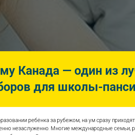
му Канада — один из л
оров для школы-панс
разовании ребёнка за рубежом, на ум сразу приходя
шенно незаслуженно. Многие международные семьи,