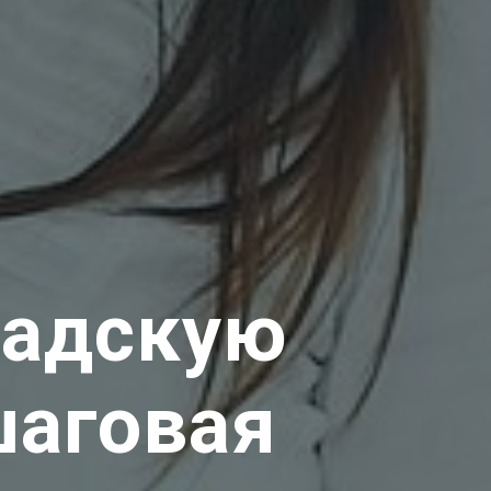
надскую
шаговая