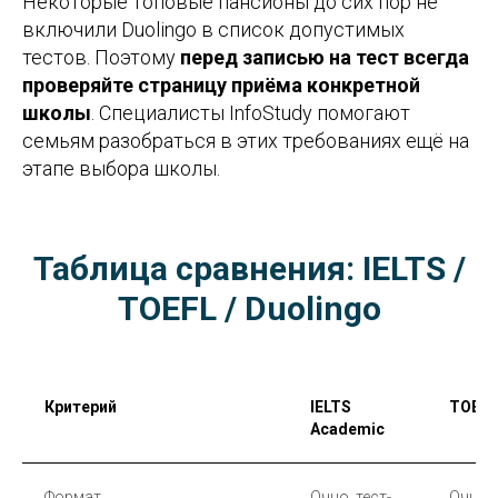
Некоторые топовые пансионы до сих пор не
включили Duolingo в список допустимых
тестов. Поэтому
перед записью на тест всегда
проверяйте страницу приёма конкретной
школы
. Специалисты InfoStudy помогают
семьям разобраться в этих требованиях ещё на
этапе выбора школы.
Таблица сравнения: IELTS /
TOEFL / Duolingo
Критерий
IELTS
TOEFL
Academic
Формат
Очно, тест-
Очно, 