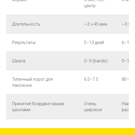
центр
Длительность
~2 ч 45 мин
~3 ча
Результаты
5–13 дней
6–10 д
Шкала
0–9 (bands)
0–120
Типичный порог для
6.5–7.5
80–10
пансиона
Принятие боардинговыми
Очень
Наибо
школами
широкое
распр